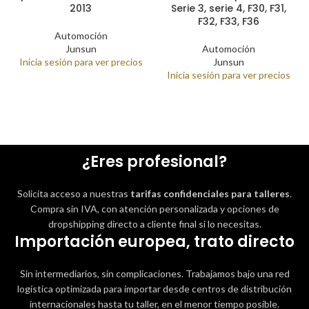
2013
Serie 3, serie 4, F30, F31,
F32, F33, F36
Automoción
Junsun
Automoción
Inicia sesión para ver precios
Junsun
Inicia sesión para ver precios
¿Eres profesional?
Solicita acceso a nuestras
tarifas confidenciales para talleres
.
Compra sin IVA, con atención personalizada y opciones de
dropshipping directo a cliente final si lo necesitas.
Importación europea, trato directo
Sin intermediarios, sin complicaciones. Trabajamos bajo una red
logística optimizada para importar desde centros de distribución
internacionales hasta tu taller, en el menor tiempo posible.