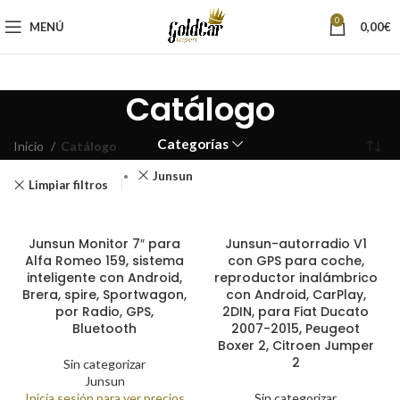
0
MENÚ
0,00
€
Catálogo
Categorías
Inicio
Catálogo
Junsun
Limpiar filtros
Junsun Monitor 7″ para
Junsun-autorradio V1
Alfa Romeo 159, sistema
con GPS para coche,
inteligente con Android,
reproductor inalámbrico
Brera, spire, Sportwagon,
con Android, CarPlay,
por Radio, GPS,
2DIN, para Fiat Ducato
Bluetooth
2007-2015, Peugeot
Boxer 2, Citroen Jumper
2
Sin categorizar
Junsun
Inicia sesión para ver precios
Sin categorizar